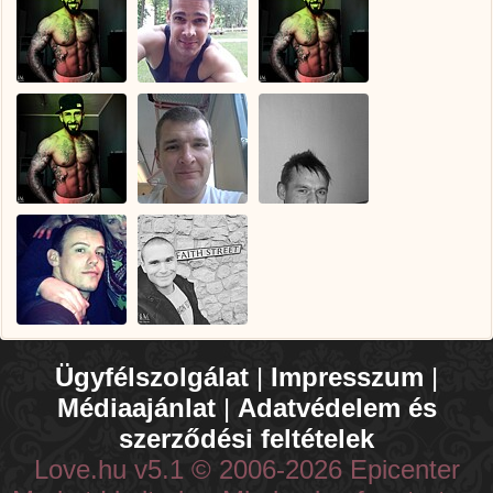
Ügyfélszolgálat
|
Impresszum
|
Médiaajánlat
|
Adatvédelem és
szerződési feltételek
Love.hu v5.1 © 2006-2026 Epicenter