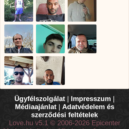
Ügyfélszolgálat
|
Impresszum
|
Médiaajánlat
|
Adatvédelem és
szerződési feltételek
Love.hu v5.1 © 2006-2026 Epicenter