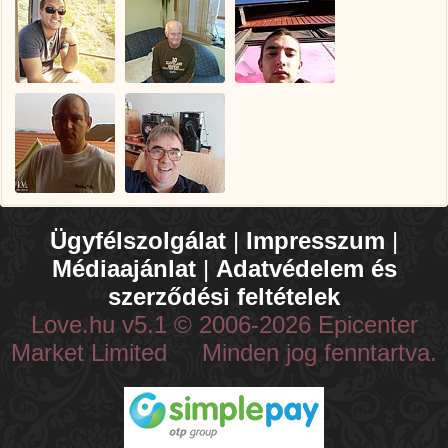
Ügyfélszolgálat
|
Impresszum
|
Médiaajánlat
|
Adatvédelem és
szerződési feltételek
Love.hu v5.1 © 2006-2026 Epicenter
Market Limited Minden jog fenntartva.