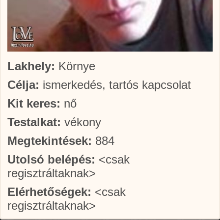
Lakhely:
Környe
Célja:
ismerkedés, tartós kapcsolat
Kit keres:
nő
Testalkat:
vékony
Megtekintések:
884
Utolsó belépés:
<csak
regisztráltaknak>
Elérhetőségek:
<csak
regisztráltaknak>