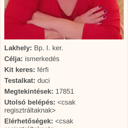
Lakhely:
Bp. I. ker.
Célja:
ismerkedés
Kit keres:
férfi
Testalkat:
duci
Megtekintések:
17851
Utolsó belépés:
<csak
regisztráltaknak>
Elérhetőségek:
<csak