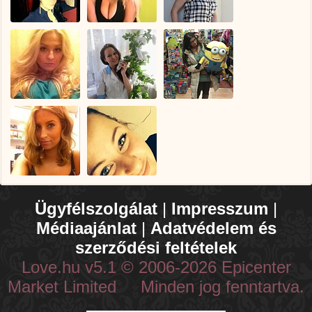
Ügyfélszolgálat
|
Impresszum
|
Médiaajánlat
|
Adatvédelem és
szerződési feltételek
Love.hu v5.1 © 2006-2026 Epicenter
Market Limited Minden jog fenntartva.