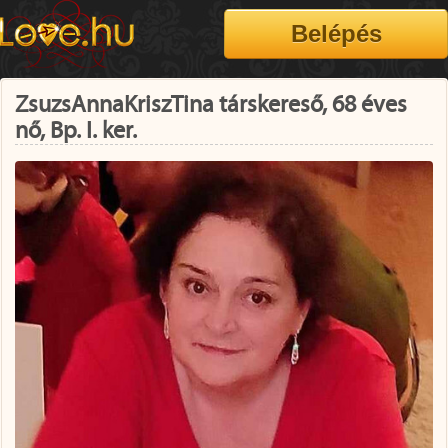
ZsuzsAnnaKriszTina társkereső, 68 éves
nő, Bp. I. ker.