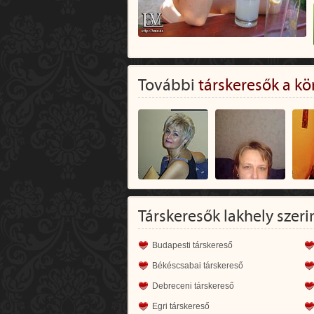
További
társkeresők a kö
Társkeresők lakhely szeri
Budapesti társkereső
Békéscsabai társkereső
Debreceni társkereső
Egri társkereső