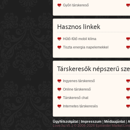
Győri társkereső
Hasznos linkek
Hűtő-fűtő mobil klíma
Tiszta energia napelemekkel
Társkeresők népszerű sz
Ingyenes társkereső
Online társkereső
Társkereső chat
Internetes társkeresés
Ügyfélszolgálat
|
Impresszum
|
Médiaajánlat
|
A
Love.hu v5.1 © 2006-2026 Epicenter Market Lim