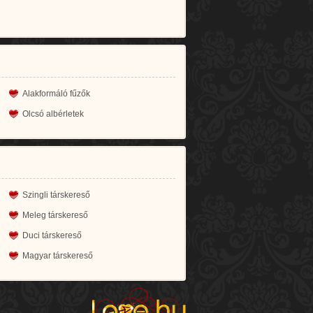
Alakformáló fűzők
Olcsó albérletek
Szingli társkereső
Meleg társkereső
Duci társkereső
Magyar társkereső