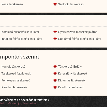
Pécsi társkereső
Szolnoki társkereső
Kötelező biztosítás kalkulátor
Gyorstesztek, maszkok jó áron
Ingatlan átírási illeték kalkulátor
Gépjármű átírási illeték kalkulátor
empontok szerint
Komoly társkereső
Társkereső Erdély
Társkereső fiataloknak
Keresztény társkereső
Fényképes társkereső
Diplomás társkereső
Páratlan társkereső
Katolikus társkereső
datvédelem és szerződési feltételek
ited Minden jog fenntartva.