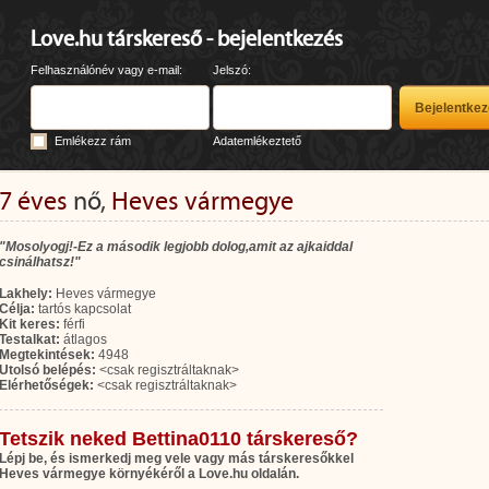
Love.hu társkereső - bejelentkezés
Felhasználónév vagy e-mail:
Jelszó:
Emlékezz rám
Adatemlékeztető
7 éves
nő,
Heves vármegye
"Mosolyogj!-Ez a második legjobb dolog,amit az ajkaiddal
csinálhatsz!"
Lakhely:
Heves vármegye
Célja:
tartós kapcsolat
Kit keres:
férfi
Testalkat:
átlagos
Megtekintések:
4948
Utolsó belépés:
<csak regisztráltaknak>
Elérhetőségek:
<csak regisztráltaknak>
Tetszik neked Bettina0110 társkereső?
Lépj be, és ismerkedj meg vele vagy más társkeresőkkel
Heves vármegye környékéről a Love.hu oldalán.