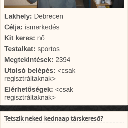
Lakhely:
Debrecen
Célja:
ismerkedés
Kit keres:
nő
Testalkat:
sportos
Megtekintések:
2394
Utolsó belépés:
<csak
regisztráltaknak>
Elérhetőségek:
<csak
regisztráltaknak>
Tetszik neked kednaap társkereső?