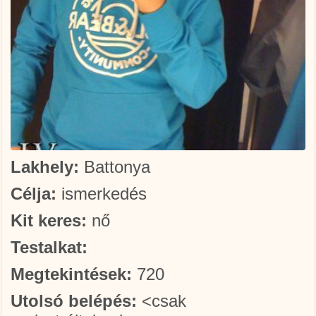
Lakhely:
Battonya
Célja:
ismerkedés
Kit keres:
nő
Testalkat:
Megtekintések:
720
Utolsó belépés:
<csak