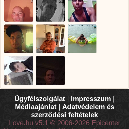
Ügyfélszolgálat
|
Impresszum
|
Médiaajánlat
|
Adatvédelem és
szerződési feltételek
Love.hu v5.1 © 2006-2026 Epicenter