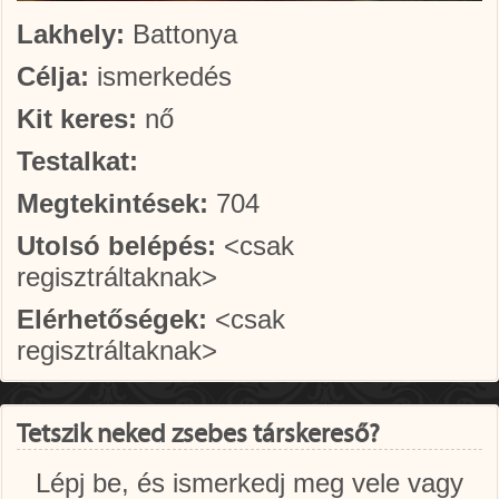
Lakhely:
Battonya
Célja:
ismerkedés
Kit keres:
nő
Testalkat:
Megtekintések:
704
Utolsó belépés:
<csak
regisztráltaknak>
Elérhetőségek:
<csak
regisztráltaknak>
Tetszik neked zsebes társkereső?
Lépj be, és ismerkedj meg vele vagy