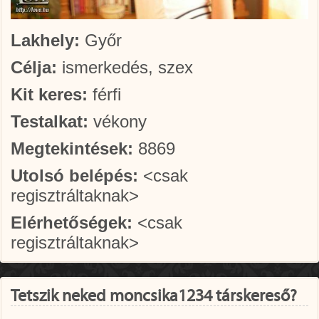
Lakhely:
Győr
Célja:
ismerkedés, szex
Kit keres:
férfi
Testalkat:
vékony
Megtekintések:
8869
Utolsó belépés:
<csak
regisztráltaknak>
Elérhetőségek:
<csak
regisztráltaknak>
Tetszik neked moncsika1234 társkereső?