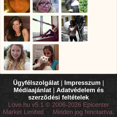
Ügyfélszolgálat
|
Impresszum
|
Médiaajánlat
|
Adatvédelem és
szerződési feltételek
Love.hu v5.1 © 2006-2026 Epicenter
Market Limited Minden jog fenntartva.