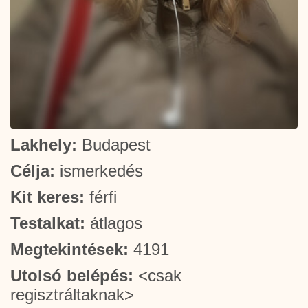
Lakhely:
Budapest
Célja:
ismerkedés
Kit keres:
férfi
Testalkat:
átlagos
Megtekintések:
4191
Utolsó belépés:
<csak
regisztráltaknak>