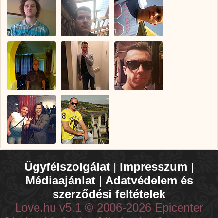
Ügyfélszolgálat
|
Impresszum
|
Médiaajánlat
|
Adatvédelem és
szerződési feltételek
Love.hu v5.1 © 2006-2026 Epicenter