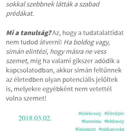
sokkal szebbnek látták a szabad
prédákat.
Mi a tanulság?
Az, hogy a tudatalattidat
nem tudod átverni!
Ha boldog vagy,
simán elintézi, hogy másra ne vess
szemet,
míg ha valami gikszer adódik a
kapcsolatodban, akkor simán feltűnnek
az életedben olyan potenciális jelöltek
is, melyekre egyébként nem vetettél
volna szemet!
#érdekesség
#félrelépés
2018.03.02.
#harmónia
#hűtlenség
#önismeret
#párkapcsolat