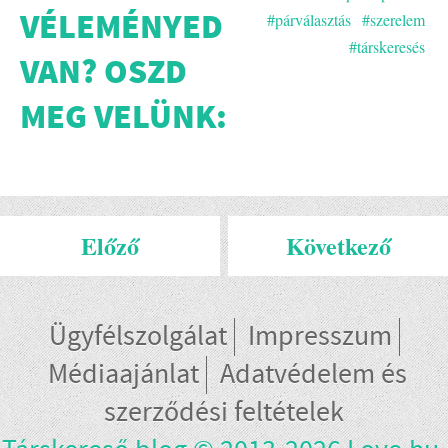
VÉLEMÉNYED
#párválasztás
#szerelem
#társkeresés
VAN? OSZD
MEG VELÜNK:
Előző
Következő
Ügyfélszolgálat
Impresszum
Médiaajánlat
Adatvédelem és
szerződési feltételek