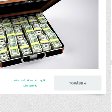
#életmód
#Kína
#szinglik
#társkeresés