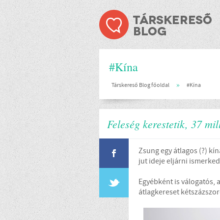
#Kína
»
Társkereső Blog főoldal
#Kína
Feleség kerestetik, 37 mil
Zsung egy átlagos (?) kín
jut ideje eljárni ismerke
Egyébként is válogatós, a
átlagkereset kétszázszor