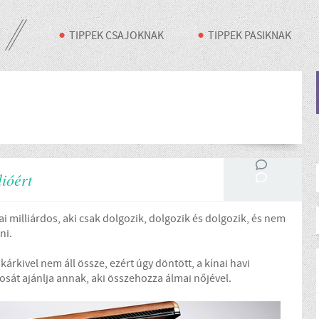
TIPPEK CSAJOKNAK
TIPPEK PASIKNAK
lióért
ai milliárdos, aki csak dolgozik, dolgozik és dolgozik, és nem
dni.
kárkivel nem áll össze, ezért úgy döntött, a kínai havi
osát ajánlja annak, aki összehozza álmai nőjével.