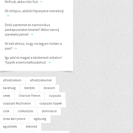
férfinál, akkor lóti-futi
->
Öt nőtípus, akiktől fejvesztve menekülj!
->
Örök szerelmet és harmonikus
párkapcsolatot keresel? Akkor tanulj
szeretetnyelvet!
->
Mi kell ahhoz, hogy ne legyen hűtlen a
pasi?
->
Így add el magad a társkereső oldalon!
Tippek a bemutatkozáshoz!
->
afrodiziákum
afrodiziákumok
barátság
becézés
bizalom
celeb
Charlize Theron
csajozás
csajozás fesztiválon
csajozási tippek
csók
csókolózás
domináció
Drew Barrymore
egészség
együttélés
életmód