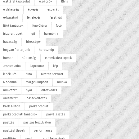
élettársi kapcsolat
első csók
Elvis
érdekesség
étkezés
exbarát
exbarátnő
félrelépés
fesztivál
flört tanácsok
fogyókúra
fotó
frizura tippek
gif
harmónia
házasság
hírességek
hogyan flörtöljünk
horoszkóp
humor
hűtlenség
ismerkedési tippek
Jessica Alba
kapcsolat
kép
kibékülés
Kína
Kirsten Stewart
Madonna
Marge Simpson
munka
művészet
nyár
öltözködés
önismeret
összeköltözés
Paris Hilton
párkapcsolat
párkapcsolati tanácsok
párválasztás
pasizás
pasizás fesztiválon
pasizási tippek
performansz
profilkép
randi
randi helyszínek