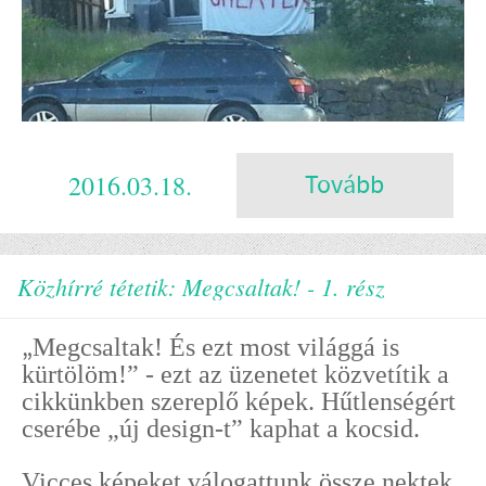
2016.03.18.
Tovább
Közhírré tétetik: Megcsaltak! - 1. rész
„
Megcsaltak! És ezt most világgá is
kürtölöm!” - ezt az üzenetet közvetítik a
cikkünkben szereplő képek. Hűtlenségért
cserébe „új design-t” kaphat a kocsid.
Vicces képeket válogattunk össze nektek