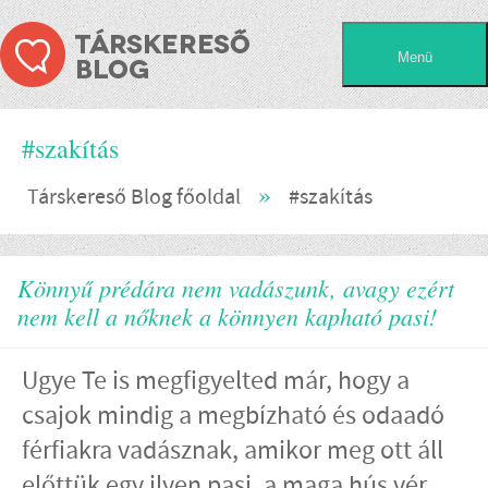
#szakítás
»
Társkereső Blog főoldal
#szakítás
Könnyű prédára nem vadászunk, avagy ezért
nem kell a nőknek a könnyen kapható pasi!
Ugye Te is megfigyelted már, hogy a
csajok mindig a megbízható és odaadó
férfiakra vadásznak, amikor meg ott áll
előttük egy ilyen pasi, a maga hús vér