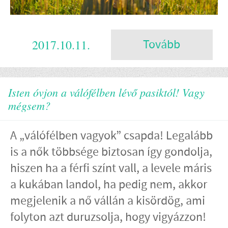
2017.10.11.
Tovább
Isten óvjon a válófélben lévő pasiktól! Vagy
mégsem?
A „válófélben vagyok” csapda! Legalább
is a nők többsége biztosan így gondolja,
hiszen ha a férfi színt vall, a levele máris
a kukában landol, ha pedig nem, akkor
megjelenik a nő vállán a kisördög, ami
folyton azt duruzsolja, hogy vigyázzon!