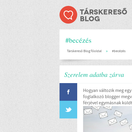
#becézés
»
Társkereső Blog főoldal
#becézés
Szerelem adatba zárva
Hogyan változik meg egy 
foglalkozó blogger megv
férjével egymásnak küldt