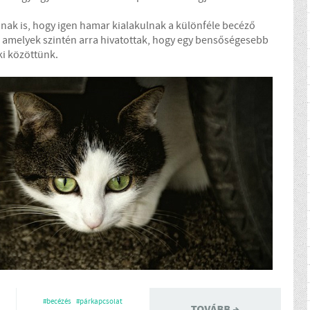
nak is, hogy igen hamar kialakulnak a különféle becéző
, amelyek szintén arra hivatottak, hogy egy bensőségesebb
ki közöttünk.
#becézés
#párkapcsolat