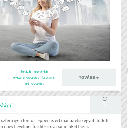
#becézés
#együttélés
#élettársi kapcsolat
#kapcsolat
#párkapcsolat
ekkel?
 szféra igen fontos, éppen ezért már az első együtt töltött
n nagy figyelmet fordít erre a pár minkét tagja.