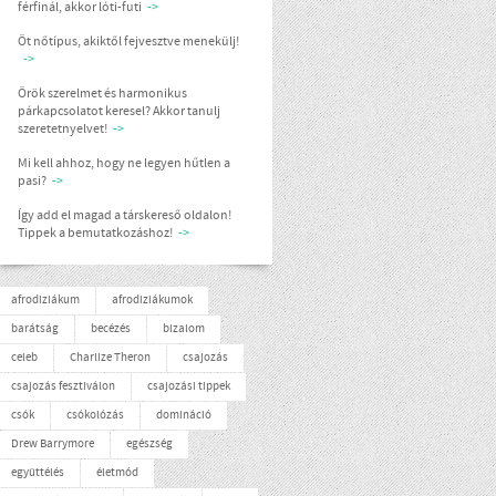
férfinál, akkor lóti-futi
->
Öt nőtípus, akiktől fejvesztve menekülj!
->
Örök szerelmet és harmonikus
párkapcsolatot keresel? Akkor tanulj
szeretetnyelvet!
->
Mi kell ahhoz, hogy ne legyen hűtlen a
pasi?
->
Így add el magad a társkereső oldalon!
Tippek a bemutatkozáshoz!
->
afrodiziákum
afrodiziákumok
barátság
becézés
bizalom
celeb
Charlize Theron
csajozás
csajozás fesztiválon
csajozási tippek
csók
csókolózás
domináció
Drew Barrymore
egészség
együttélés
életmód