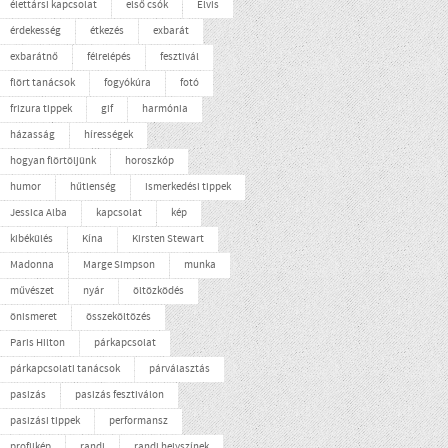
élettársi kapcsolat
első csók
Elvis
érdekesség
étkezés
exbarát
exbarátnő
félrelépés
fesztivál
flört tanácsok
fogyókúra
fotó
frizura tippek
gif
harmónia
házasság
hírességek
hogyan flörtöljünk
horoszkóp
humor
hűtlenség
ismerkedési tippek
Jessica Alba
kapcsolat
kép
kibékülés
Kína
Kirsten Stewart
Madonna
Marge Simpson
munka
művészet
nyár
öltözködés
önismeret
összeköltözés
Paris Hilton
párkapcsolat
párkapcsolati tanácsok
párválasztás
pasizás
pasizás fesztiválon
pasizási tippek
performansz
profilkép
randi
randi helyszínek