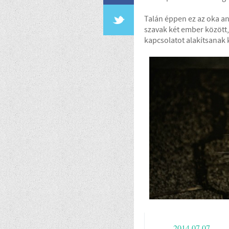
Talán éppen ez az oka an
szavak két ember között
kapcsolatot alakítsanak 
2014.07.07.