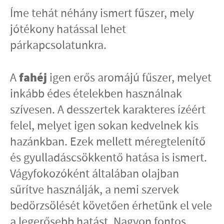
Íme tehát néhány ismert fűszer, mely
jótékony hatással lehet
párkapcsolatunkra.
fahéj
A
igen erős aromájú fűszer, melyet
inkább édes ételekben használnak
szívesen. A desszertek karakteres ízéért
felel, melyet igen sokan kedvelnek kis
hazánkban. Ezek mellett méregtelenítő
és gyulladáscsökkentő hatása is ismert.
Vágyfokozóként általában olajban
sűrítve használják, a nemi szervek
bedörzsölését követően érhetünk el vele
a legerősebb hatást. Nagyon fontos