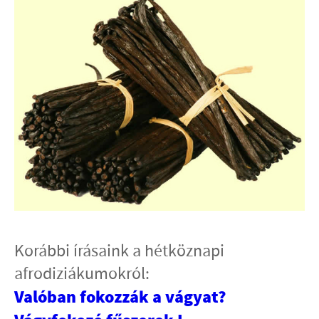
Korábbi írásaink a hétköznapi
afrodiziákumokról:
Valóban fokozzák a vágyat?