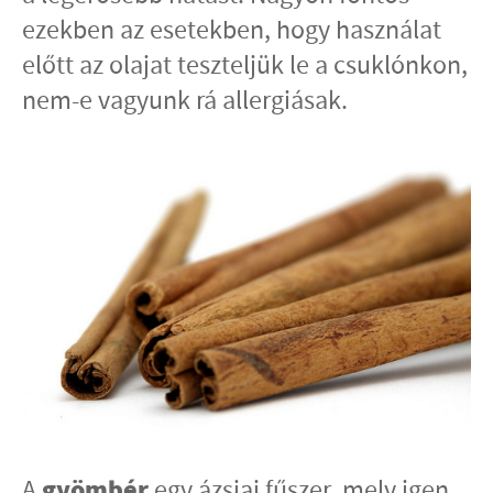
ezekben az esetekben, hogy használat
előtt az olajat teszteljük le a csuklónkon,
nem-e vagyunk rá allergiásak.
gyömbér
A
egy ázsiai fűszer, mely igen