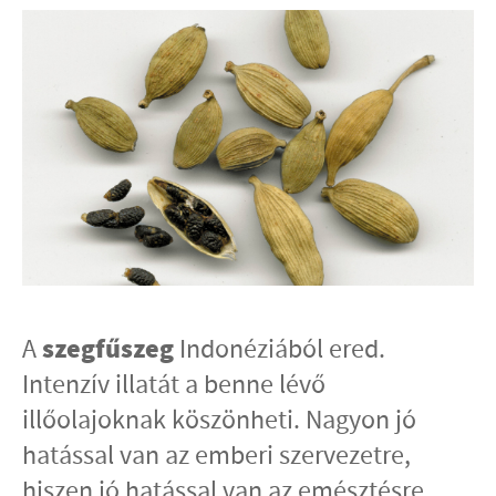
szegfűszeg
A
Indonéziából ered.
Intenzív illatát a benne lévő
illőolajoknak köszönheti. Nagyon jó
hatással van az emberi szervezetre,
hiszen jó hatással van az emésztésre,