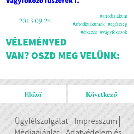
Vágyfokozó fűszerek I.
#afrodiziákum
2013.09.24.
#afrodiziákumok
#egészség
#étkezés
#vágyfokozók
VÉLEMÉNYED
VAN? OSZD MEG VELÜNK:
Előző
Következő
Ügyfélszolgálat
Impresszum
Médiaajánlat
Adatvédelem és